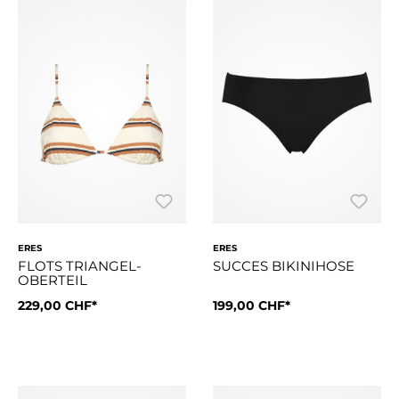
ERES
ERES
FLOTS TRIANGEL-
SUCCES BIKINIHOSE
OBERTEIL
Grösse:
229,00 CHF*
38
Grösse:
199,00 CHF*
38