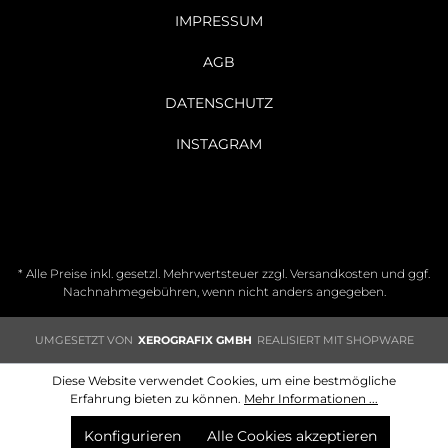
IMPRESSUM
AGB
DATENSCHUTZ
INSTAGRAM
* Alle Preise inkl. gesetzl. Mehrwertsteuer zzgl.
Versandkosten
und ggf.
Nachnahmegebühren, wenn nicht anders angegeben.
UMGESETZT VON
XEROGRAFIX GMBH
REALISIERT MIT SHOPWARE
Diese Website verwendet Cookies, um eine bestmögliche
Erfahrung bieten zu können.
Mehr Informationen ...
Konfigurieren
Alle Cookies akzeptieren