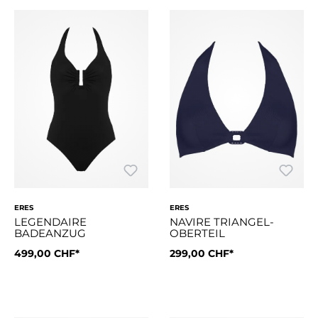
ERES
ERES
LEGENDAIRE
NAVIRE TRIANGEL-
BADEANZUG
OBERTEIL
Grösse:
499,00 CHF*
42
Grösse:
299,00 CHF*
42