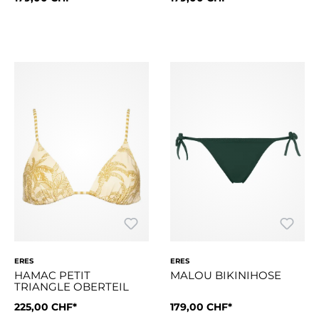
Das gleitende Triangel-Oberteil mit schmalen Bändern zählt z
Das gleitende Triangel-Oberte
ERES
ERES
HAMAC PETIT
MALOU BIKINIHOSE
TRIANGLE OBERTEIL
225,00 CHF*
179,00 CHF*
Von Reisen inspirierte Palmenmotive verschönern dieses ikoni
Die Passform dieser bequemen,