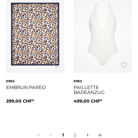
ERES
ERES
EMBRUN PAREO
PAILLETTE
BADEANZUG
299,00 CHF*
Grösse:
499,00 CHF*
38
1
2