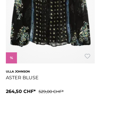
%
ULLA JOHNSON
ASTER BLUSE
264,50 CHF*
Grösse:
38
529,00 CHF*
bestickt lange Ärmel runder Ausschnitt Knopfleiste vorneMa