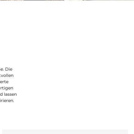
e. Die
tvollen
erte
rtigen
d lassen
rieren.