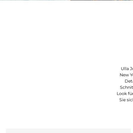
Ulla 
New Yo
Deta
Schni
Look fü
Sie si