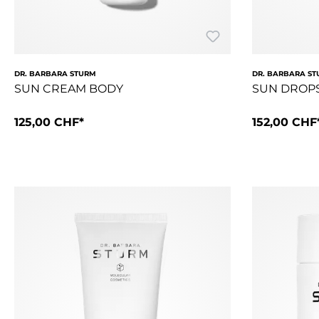
DR. BARBARA STURM
DR. BARBARA S
SUN CREAM BODY
SUN DROP
125,00 CHF*
152,00 CHF
Die SUN CREAM BODY SPF 30 von Dr. Sturm kombiniert einen B
Dieses Sonne