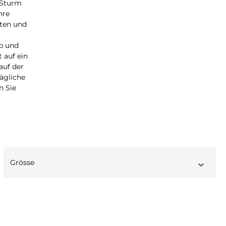
 Sturm
hre
iten und
p und
 auf ein
auf der
ägliche
n Sie
Grösse