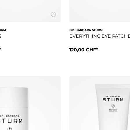
TURM
DR. BARBARA STURM
S
EVERYTHING EYE PATCH
*
120,00 CHF*
reitbandschutz gegen UVA/UVB mit wirksamen Anti-Aging-Wirkstof
nserum in leichter Konsistenz für das Gesicht bietet mit eine
EVERYTHING EYE PATCHES sind 