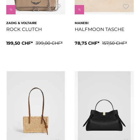
%
%
ZADIG & VOLTAIRE
MANEBI
ROCK CLUTCH
HALFMOON TASCHE
199,50 CHF*
399,00 CHF*
78,75 CHF*
157,50 CHF*
Clutch aus genarbtem Leder mit doppelten Leder- und Metallk
Entdecken Sie die Halfmoon-Ta