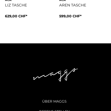
MCM
MCM
LIZ TASCHE
AREN TASCHE
629,00 CHF*
599,00 CHF*
Ca. 11.5 x 28.0 x 20.0 cm Tragelänge der Griffe: 18 cm Le
Ca. 6.0 x 21.0 x 11.0 cm Tra
ÜBER MAGGS