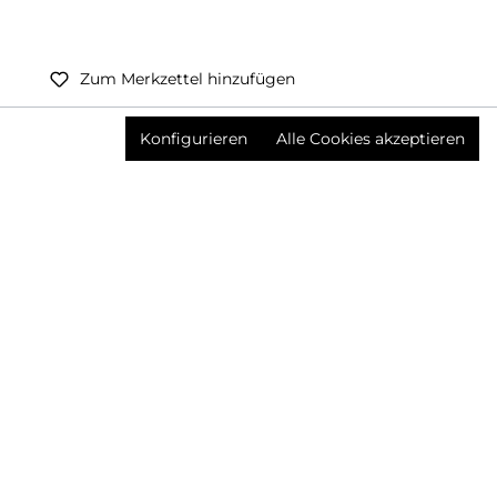
Zum Merkzettel hinzufügen
Preise inkl. MwSt. zzgl. Versandkosten
Konfigurieren
Alle Cookies akzeptieren
Produktnummer:
3644928001