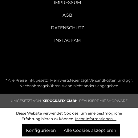
IMPRESSUM
AGB
DATENSCHUTZ
INSTAGRAM
* Alle Preise inkl. gesetzl. Mehrwertsteuer zzgl.
Versandkosten
und ggf.
Nachnahmegebühren, wenn nicht anders angegeben.
UMGESETZT VON
XEROGRAFIX GMBH
REALISIERT MIT SHOPWARE
Diese Website verwendet Cookies, um eine bestmögliche
Erfahrung bieten zu können.
Mehr Informationen ...
Konfigurieren
Alle Cookies akzeptieren