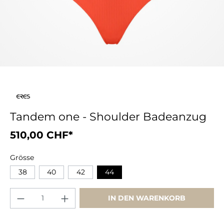
Tandem one - Shoulder Badeanzug
510,00 CHF*
Grösse
38
40
42
44
IN DEN WARENKORB