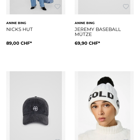
ANINE BING
ANINE BING
NICKS HUT
JEREMY BASEBALL
MÜTZE
89,00 CHF*
69,90 CHF*
Ein alltagstauglicher Fischerhut aus 100% regenerativem B
Die Jeremy-Baseballkappe ist