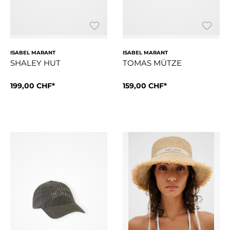
ISABEL MARANT
ISABEL MARANT
SHALEY HUT
TOMAS MÜTZE
199,00 CHF*
159,00 CHF*
Bob-Hut aus BaumwollcanvasTon in Ton gehaltene „Marant“-S
Basecap aus BaumwollcanvasTo