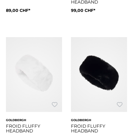
HEADBAND
89,00 CHF*
99,00 CHF*
Style DetailsVerstellbare OhrenschützerWeiches Kunstfell be
Style DetailsKunstfell-Stirnb
GOLDBERGH
GOLDBERGH
FROID FLUFFY
FROID FLUFFY
HEADBAND
HEADBAND