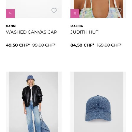
%
%
GANNI
MALINA
WASHED CANVAS CAP
JUDITH HUT
49,50 CHF*
99,00 CHF*
84,50 CHF*
169,00 CHF*
Die Kappe verfügt über einen verstellbaren Riemen auf de
Raffiahut mit Fransenkante 