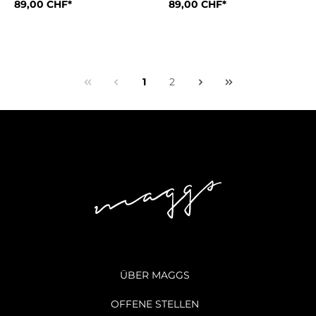
89,00 CHF*
89,00 CHF*
Das Perfect Moment Stirnband aus Wolle mit Stretchanteil bi
Das Perfect Moment Stirnband 
1
2
ÜBER MAGGS
OFFENE STELLEN