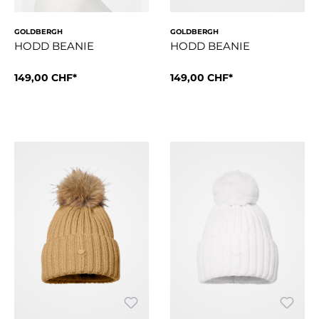
GOLDBERGH
GOLDBERGH
HODD BEANIE
HODD BEANIE
149,00 CHF*
149,00 CHF*
Style Details2x2-RippstrickGOLD-Schriftzug in Jacquard-Str
Style Details2x2-RippstrickG