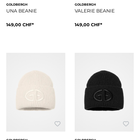
GOLDBERGH
GOLDBERGH
UNA BEANIE
VALERIE BEANIE
149,00 CHF*
149,00 CHF*
Style Details2x2-RippstrickUmschlag-RippbandWeiches Polar-
Style Details1x1-RippstrickU