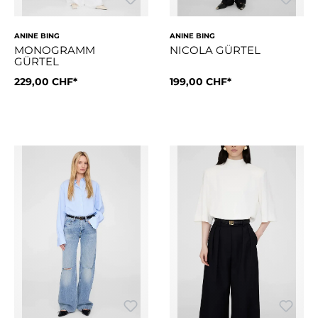
ANINE BING
ANINE BING
MONOGRAMM
NICOLA GÜRTEL
GÜRTEL
Grösse:
229,00 CHF*
XS/S
Grösse:
199,00 CHF*
M/L
Der Monogram-Gürtel ist ein zeitloses Accessoire aus 100%
Der Nicola-Gürtel ist aus 100