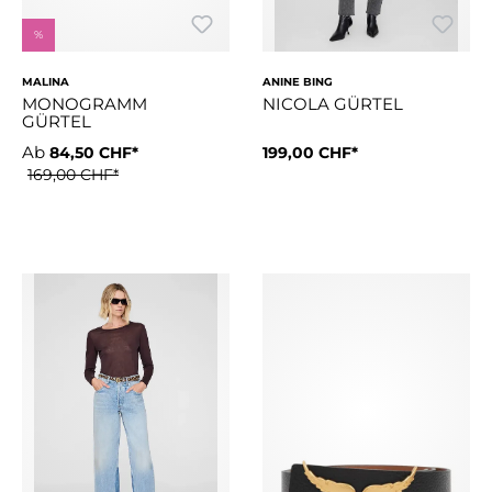
%
MALINA
ANINE BING
MONOGRAMM
NICOLA GÜRTEL
GÜRTEL
Ab
84,50 CHF*
199,00 CHF*
Ledergürtel mit goldfarbener Schließe mit Malina-Monogram
Der alltägliche Nicola-Gürte
169,00 CHF*