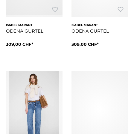
ISABEL MARANT
ISABEL MARANT
ODENA GÜRTEL
ODENA GÜRTEL
Grösse:
309,00 CHF*
80 cm
Grösse:
309,00 CHF*
80 cm
Glattleder silberfarbene Beschläge Schnallenverschluss vorg
Glattleder silberfarbene Bes