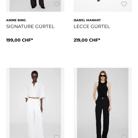
ANINE BING
ISABEL MARANT
SIGNATURE GÜRTEL
LECCE GÜRTEL
Grösse:
199,00 CHF*
XS/S
Grösse:
219,00 CHF*
S
verstellbarer Schiebeverschlu
Ein zeitloser Gü