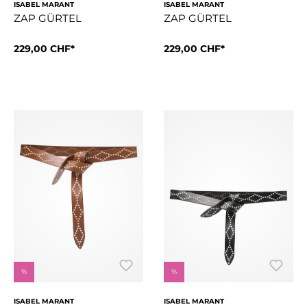
ISABEL MARANT
ISABEL MARANT
ZAP GÜRTEL
ZAP GÜRTEL
Grösse:
229,00 CHF*
80 cm
Grösse:
229,00 CHF*
90 cm
Ledergürtel Breite: 2,5 cm / 0.9 in 100% Rindsleder
Ledergürtel Breite: 2,5 cm / 0
%
%
ISABEL MARANT
ISABEL MARANT