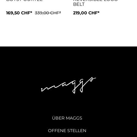
BELT
Grösse:
169,50 CHF*
90 cm
339,00 CHF*
Farbe:
219,00 CHF*
Grau
| Grösse:
L
Schnallenverschluss Goldfarbene Beschläge Eingraviertes Lo
Logo-SchnalleGekörnte Oberf
ÜBER MAGGS
OFFENE STELLEN