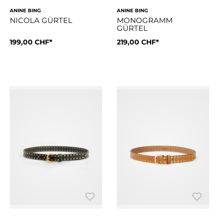
ANINE BING
ANINE BING
NICOLA GÜRTEL
MONOGRAMM
GÜRTEL
Grösse:
199,00 CHF*
XS/S
Grösse:
219,00 CHF*
M/L
Ein zeitloser Gürtel aus 100