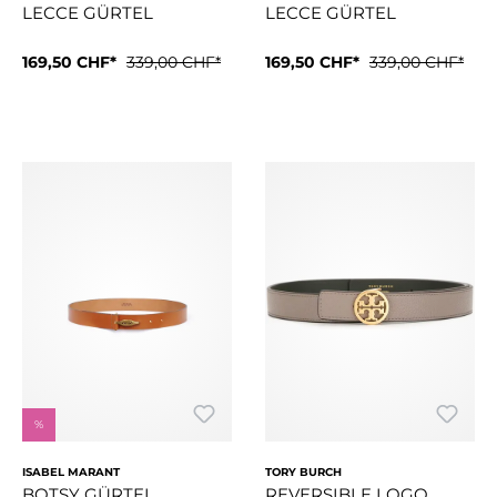
LECCE GÜRTEL
LECCE GÜRTEL
Grösse:
169,50 CHF*
M
339,00 CHF*
Grösse:
169,50 CHF*
S
339,00 CHF*
silberfarbene Nieten variable Passform SchiebeknotenMateria
silberfarbene Nieten variabl
%
ISABEL MARANT
TORY BURCH
BOTSY GÜRTEL
REVERSIBLE LOGO