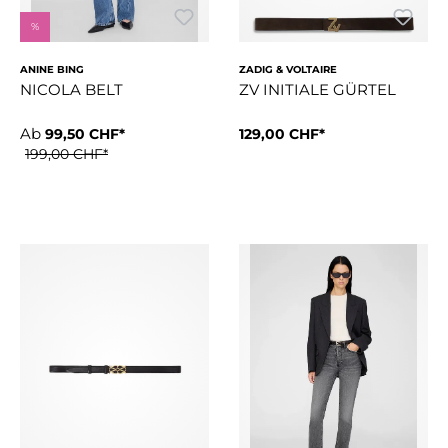
%
ANINE BING
ZADIG & VOLTAIRE
NICOLA BELT
ZV INITIALE GÜRTEL
Ab
99,50 CHF*
129,00 CHF*
Der Nicola Gürtel ist aus tabakfarbenem 100 % Rindsleder mit 
30mm breiter Gürtel aus Wild
199,00 CHF*