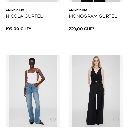
ANINE BING
ANINE BING
NICOLA GÜRTEL
MONOGRAM GÜRTEL
Grösse:
199,00 CHF*
M/L
Grösse:
229,00 CHF*
XS/S
Der alltägliche Nicola-Gürtel ist aus 100 % Lackleder mit Ho
Ein zeitloser Gürtel aus gla