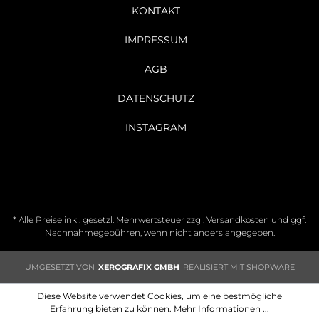
KONTAKT
IMPRESSUM
AGB
DATENSCHUTZ
INSTAGRAM
* Alle Preise inkl. gesetzl. Mehrwertsteuer zzgl.
Versandkosten
und ggf.
Nachnahmegebühren, wenn nicht anders angegeben.
UMGESETZT VON
XEROGRAFIX GMBH
REALISIERT MIT SHOPWARE
Diese Website verwendet Cookies, um eine bestmögliche
Erfahrung bieten zu können.
Mehr Informationen ...