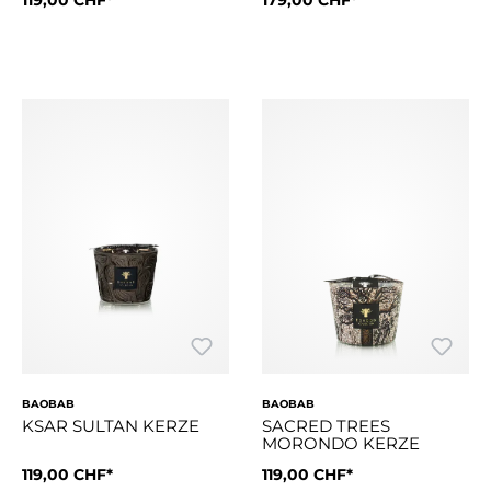
Der Pascha, ein Titel, der den Statthaltern der Städte oder
Viele kleine Herzen in Rot, 
BAOBAB
BAOBAB
KSAR SULTAN KERZE
SACRED TREES
MORONDO KERZE
119,00 CHF*
119,00 CHF*
Der Sultan ist der oberste Titel des Monarchen in den Gebie
Die Duftkerze Morondo wurde i