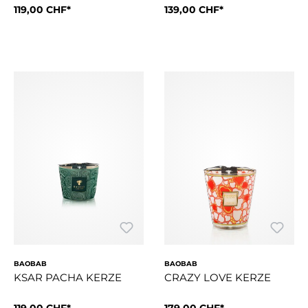
119,00 CHF*
139,00 CHF*
Das Design der Kerze Lucky Love findet seine Inspiration in 
Die Duftkerze Milalao wird v
BAOBAB
BAOBAB
KSAR PACHA KERZE
CRAZY LOVE KERZE
119,00 CHF*
179,00 CHF*