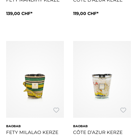
139,00 CHF*
119,00 CHF*
Die Duftkerze Mandihy ist mit gehäkeltem Bast in Rosa und 
Der Siebdruck der Kerze Côte
BAOBAB
BAOBAB
FETY MILALAO KERZE
CÔTE D’AZUR KERZE