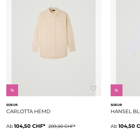
%
%
SOEUR
SOEUR
CARLOTTA HEMD
HANSEL BL
Ab
104,50 CHF*
Ab
104,50 
209,00 CHF*
- Lockere Passform- Hemdkragen- Knopfleiste vorne- Aufges
- Lockere Pa