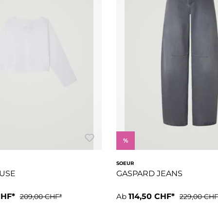
%
SOEUR
USE
GASPARD JEANS
CHF*
Ab
114,50 CHF*
209,00 CHF*
229,00 CHF
etzte Brusttasche- Abgerundeter Saum- Gestreifter Baumwollp
ssform- Lange Ärmel, kurze Länge- Rundhalsausschnitt- Knopfver
- Lockere Passform- Ballonfö