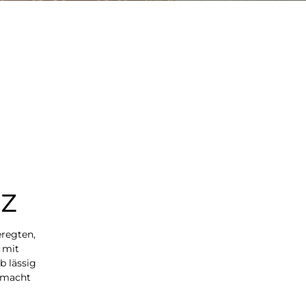
nz
eregten,
 mit
b lässig
gemacht