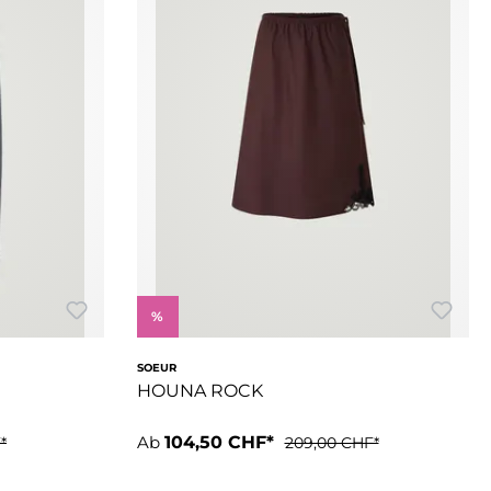
%
SOEUR
HOUNA ROCK
Ab
104,50 CHF*
*
209,00 CHF*
opeline100 % Baumwolle,Hergestellt in Marokko
schluss im hinteren Halsausschnitt100 % BaumwolleHergestellt 
rmig geschnitten, lange Länge- Knopfleiste- Zwei Vorder- und 
- Gerader Schnitt- Knielang- Knopfverschluss