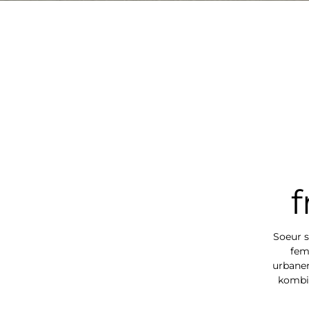
f
Soeur s
fem
urbaner
kombin