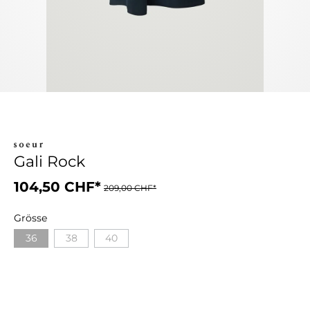
Gali Rock
104,50 CHF*
209,00 CHF*
Grösse
36
38
40