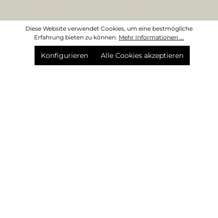
Diese Website verwendet Cookies, um eine bestmögliche
Erfahrung bieten zu können.
Mehr Informationen ...
Konfigurieren
Alle Cookies akzeptieren
Seine Liebe zur Töpferei führte Jonathan Adler 1993,
nachdem er seinen Tagesjob aufgegeben hatte, zu seiner