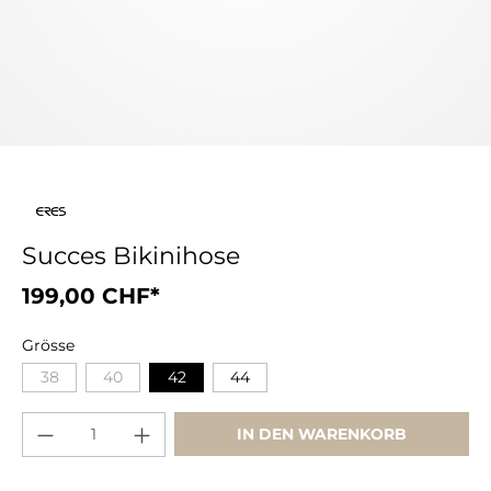
Succes Bikinihose
199,00 CHF*
Grösse
38
40
42
44
IN DEN WARENKORB