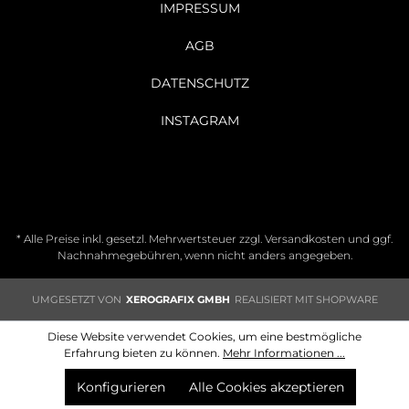
IMPRESSUM
AGB
DATENSCHUTZ
INSTAGRAM
* Alle Preise inkl. gesetzl. Mehrwertsteuer zzgl.
Versandkosten
und ggf.
Nachnahmegebühren, wenn nicht anders angegeben.
UMGESETZT VON
XEROGRAFIX GMBH
REALISIERT MIT SHOPWARE
Diese Website verwendet Cookies, um eine bestmögliche
Erfahrung bieten zu können.
Mehr Informationen ...
Konfigurieren
Alle Cookies akzeptieren