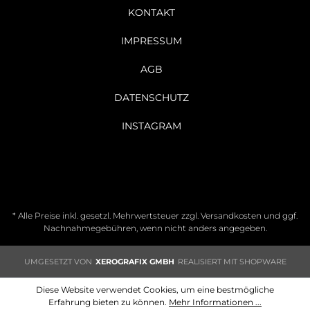
KONTAKT
IMPRESSUM
AGB
DATENSCHUTZ
INSTAGRAM
* Alle Preise inkl. gesetzl. Mehrwertsteuer zzgl.
Versandkosten
und ggf.
Nachnahmegebühren, wenn nicht anders angegeben.
UMGESETZT VON
XEROGRAFIX GMBH
REALISIERT MIT SHOPWARE
Diese Website verwendet Cookies, um eine bestmögliche
Erfahrung bieten zu können.
Mehr Informationen ...