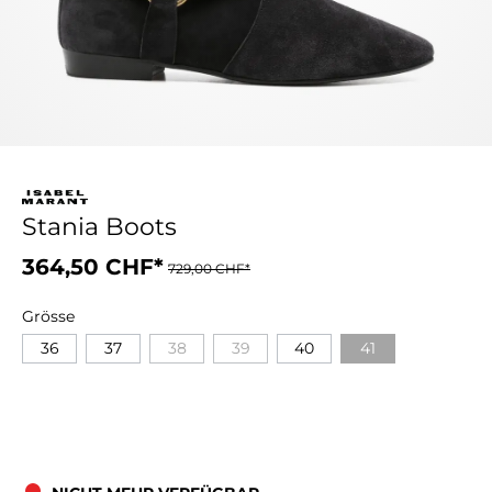
Stania Boots
364,50 CHF*
729,00 CHF*
Grösse
36
37
38
39
40
41