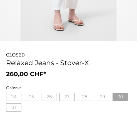
Relaxed Jeans - Stover-X
260,00 CHF*
Grösse
24
25
26
27
28
29
30
31