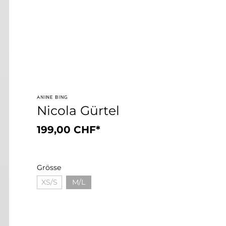
Nicola Gürtel
199,00 CHF*
Grösse
XS/S
M/L