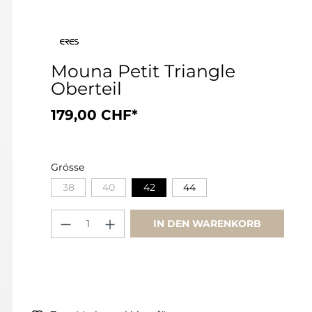
Mouna Petit Triangle
Oberteil
179,00 CHF*
Grösse
38
40
42
44
IN DEN WARENKORB