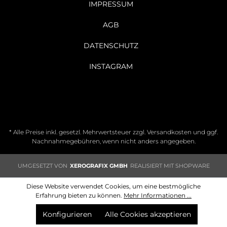
IMPRESSUM
AGB
DATENSCHUTZ
INSTAGRAM
* Alle Preise inkl. gesetzl. Mehrwertsteuer zzgl.
Versandkosten
und ggf.
Nachnahmegebühren, wenn nicht anders angegeben.
UMGESETZT VON
XEROGRAFIX GMBH
REALISIERT MIT SHOPWARE
Diese Website verwendet Cookies, um eine bestmögliche
Erfahrung bieten zu können.
Mehr Informationen ...
Konfigurieren
Alle Cookies akzeptieren