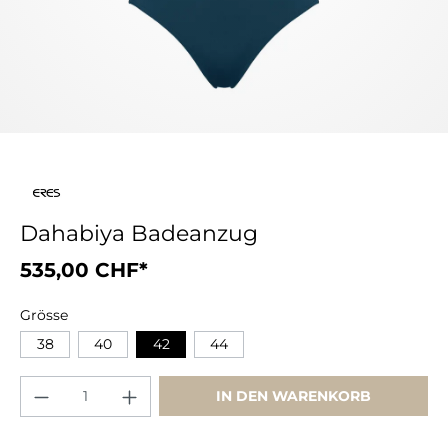
Dahabiya Badeanzug
535,00 CHF*
Grösse
38
40
42
44
IN DEN WARENKORB