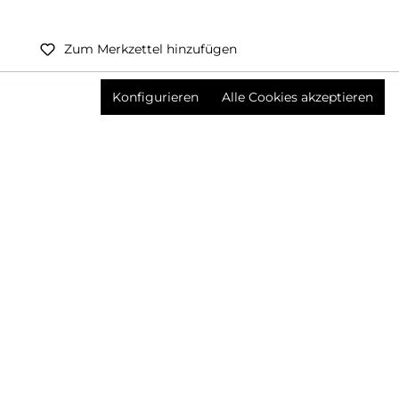
Zum Merkzettel hinzufügen
Preise inkl. MwSt. zzgl. Versandkosten
Konfigurieren
Alle Cookies akzeptieren
Produktnummer:
3643193006