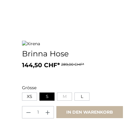
Brinna Hose
144,50 CHF*
289,00 CHF*
Grösse
XS
S
M
L
IN DEN WARENKORB