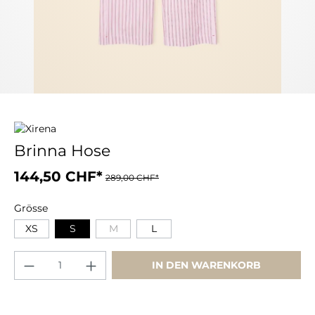
Brinna Hose
144,50 CHF*
289,00 CHF*
Grösse
XS
S
M
L
IN DEN WARENKORB