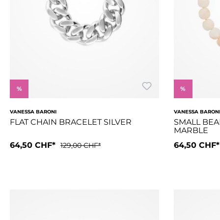
%
%
VANESSA BARONI
VANESSA BARON
FLAT CHAIN BRACELET SILVER
SMALL BEA
MARBLE
64,50 CHF*
64,50 CHF
129,00 CHF*
Das Flat Chain Bracelet in edlem Silber ist Overstatement p
Diese Halsket