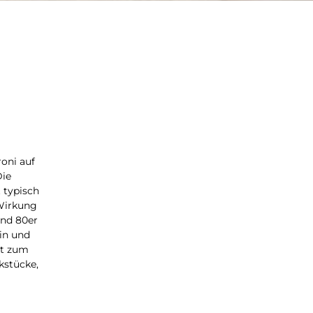
oni auf
Die
 typisch
 Wirkung
und 80er
ein und
kt zum
kstücke,