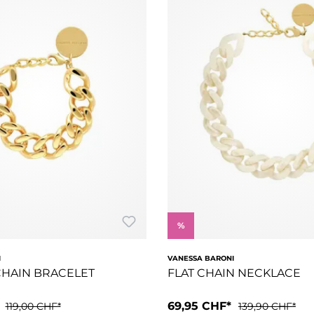
%
I
VANESSA BARONI
 CHAIN BRACELET
FLAT CHAIN NECKLACE
*
69,95 CHF*
119,00 CHF*
139,90 CHF*
tsellers Flat Chain Bracelet. Dieses filigrane Armband besticht 
 Chain Bracelet ist die mini Version unseres Bestsellers Flat Ch