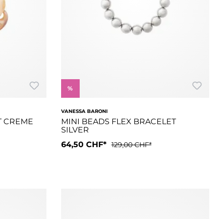
%
VANESSA BARONI
T CREME
MINI BEADS FLEX BRACELET
SILVER
64,50 CHF*
129,00 CHF*
ichten Acetat-Glieder angenehm um dein Handgelenk. Es verleiht
 verkörpert sie atemberaubende Schönheit und maximale Ästhetik 
Elemente des Small Turtle Bracelet, verleihen deinem Handgelen
Das neue flexible, elastische Mini Beads Fle