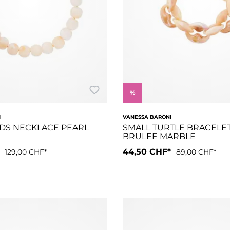
%
I
VANESSA BARONI
DS NECKLACE PEARL
SMALL TURTLE BRACELE
BRULEE MARBLE
*
44,50 CHF*
129,00 CHF*
89,00 CHF*
ur. Etwas kleiner als das GREAT Bracelet, schmiegen sich die le
te ist mehr als nur ein Schmuckstück. Mit ihrem eleganten Look
Die ausdrucksstarken Acetat-