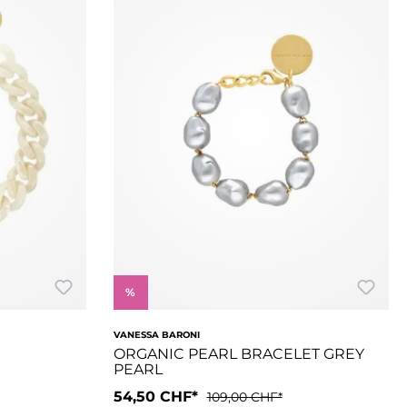
%
VANESSA BARONI
ORGANIC PEARL BRACELET GREY
PEARL
54,50 CHF*
109,00 CHF*
durch seine flache, geschmeidige Kettenstruktur, die sich perfe
ain Bracelet. Dieses filigrane Armband besticht durch seine flac