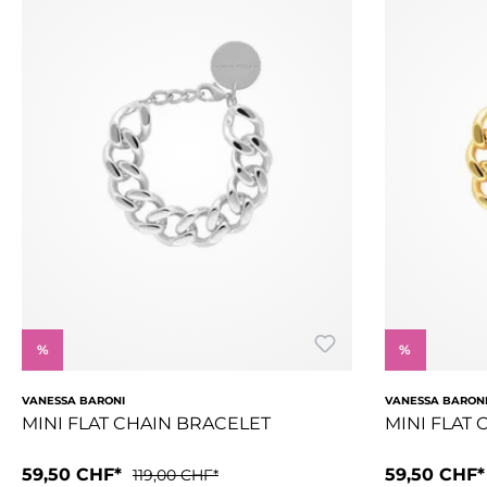
%
%
VANESSA BARONI
VANESSA BARON
MINI FLAT CHAIN BRACELET
MINI FLAT
59,50 CHF*
59,50 CHF
119,00 CHF*
Das Mini Flat Chain Bracelet ist die mini Version unseres Bes
Das Mini Flat