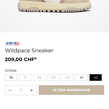
Wildpace Sneaker
209,00 CHF*
Grösse
36
37
38
39
40
41
42
IN DEN WARENKORB