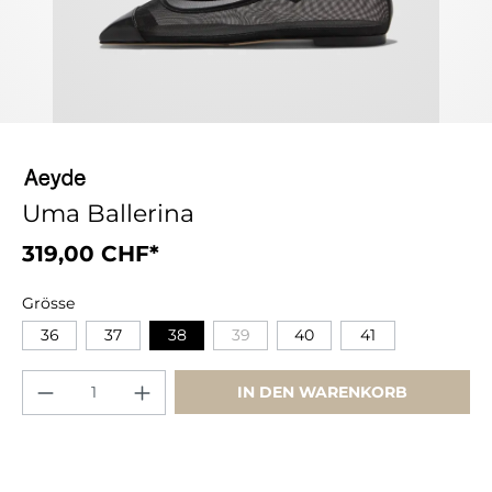
Uma Ballerina
319,00 CHF*
Grösse
36
37
38
39
40
41
IN DEN WARENKORB