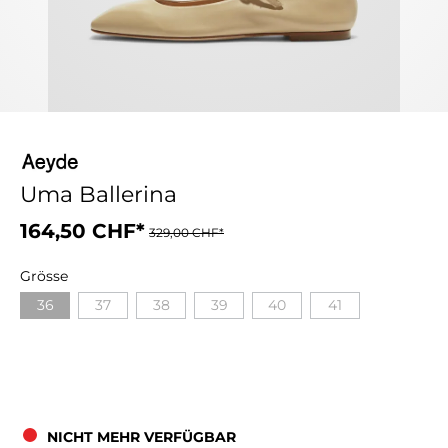
Uma Ballerina
164,50 CHF*
329,00 CHF*
Grösse
36
37
38
39
40
41
NICHT MEHR VERFÜGBAR