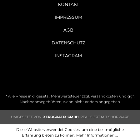
KONTAKT
IMPRESSUM
AGB
DATENSCHUTZ
INSTAGRAM
* Alle Preise inkl. gesetzl. Mehrwertsteuer zzgl.
Versandkosten
und ggf.
Nachnahmegebühren, wenn nicht anders angegeben.
UMGESETZT VON
XEROGRAFIX GMBH
REALISIERT MIT SHOPWARE
Diese Website verwendet Cookies, um eine bestmögliche
Erfahrung bieten zu können.
Mehr Informationen ...