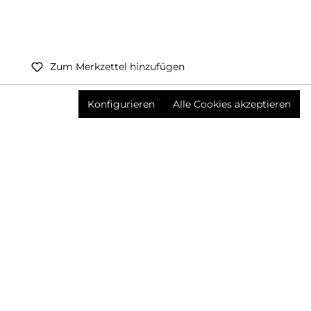
Zum Merkzettel hinzufügen
Preise inkl. MwSt. zzgl. Versandkosten
Konfigurieren
Alle Cookies akzeptieren
Produktnummer:
3671849003