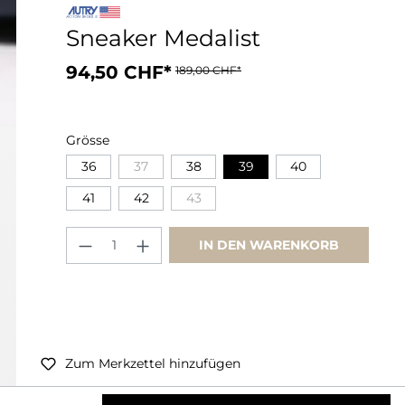
Sneaker Medalist
94,50 CHF*
189,00 CHF*
Grösse
36
37
38
39
40
41
42
43
IN DEN WARENKORB
Zum Merkzettel hinzufügen
Preise inkl. MwSt. zzgl. Versandkosten