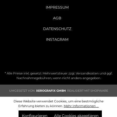
IMPRESSUM
AGB
DATENSCHUTZ
INSTAGRAM
* Alle Preise inkl. gesetzl. Mehrwertsteuer zzgl.
Versandkosten
und ggf.
Nachnahmegebühren, wenn nicht anders angegeben.
UMGESETZT VON
XEROGRAFIX GMBH
REALISIERT MIT SHOPWARE
Diese Website verwendet Cookies, um eine bestmögliche
Erfahrung bieten zu können.
Mehr Informationen ...
Konfigurieren
Alle Cookies akzeptieren