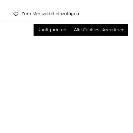
Zum Merkzettel hinzufügen
Preise inkl. MwSt. zzgl. Versandkosten
Konfigurieren
Alle Cookies akzeptieren
Produktnummer:
3378416005