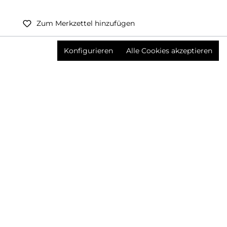
Zum Merkzettel hinzufügen
Preise inkl. MwSt. zzgl. Versandkosten
Konfigurieren
Alle Cookies akzeptieren
Produktnummer:
3378416003