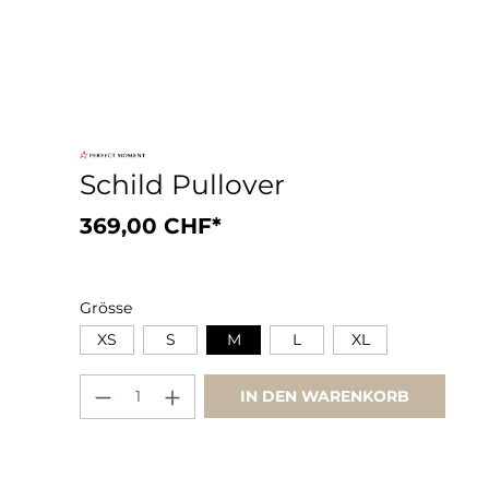
Schild Pullover
369,00 CHF*
Grösse
XS
S
M
L
XL
IN DEN WARENKORB