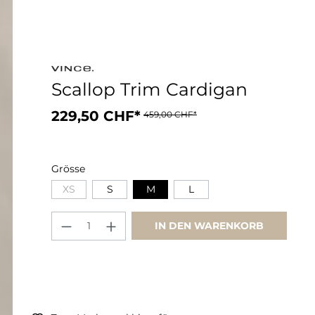
Scallop Trim Cardigan
229,50 CHF*
459,00 CHF*
Grösse
XS
S
M
L
IN DEN WARENKORB