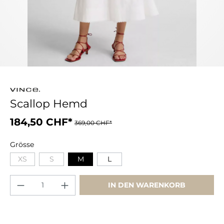
Scallop Hemd
184,50 CHF*
369,00 CHF*
Grösse
XS
S
M
L
IN DEN WARENKORB