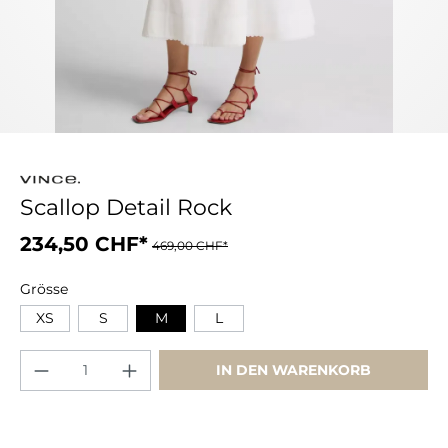
Scallop Detail Rock
234,50 CHF*
469,00 CHF*
Grösse
XS
S
M
L
IN DEN WARENKORB