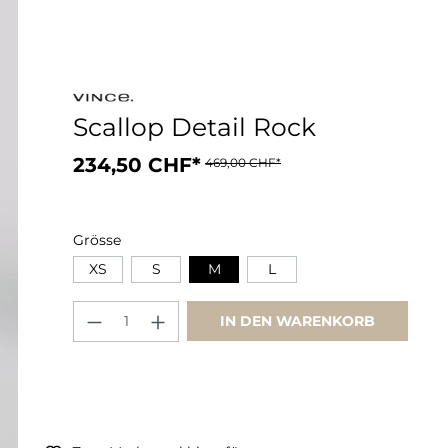
Scallop Detail Rock
234,50 CHF*
469,00 CHF*
Grösse
XS
S
M
L
IN DEN WARENKORB