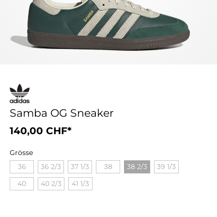
Samba OG Sneaker
140,00 CHF*
Grösse
36
36 2/3
37 1/3
38
38 2/3
39 1/3
40
40 2/3
41 1/3