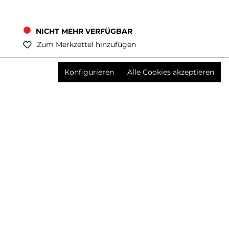
NICHT MEHR VERFÜGBAR
Zum Merkzettel hinzufügen
Preise inkl. MwSt. zzgl. Versandkosten
Konfigurieren
Alle Cookies akzeptieren
Produktnummer:
3576640