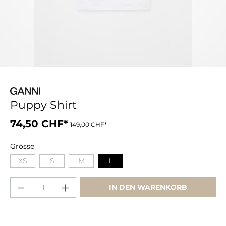
Puppy Shirt
74,50 CHF*
149,00 CHF*
Grösse
XS
S
M
L
IN DEN WARENKORB