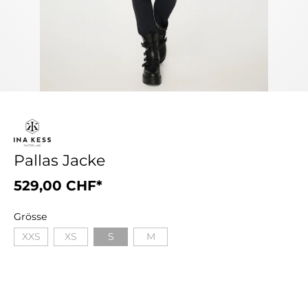
Pallas Jacke
529,00 CHF*
Grösse
XXS
XS
S
M