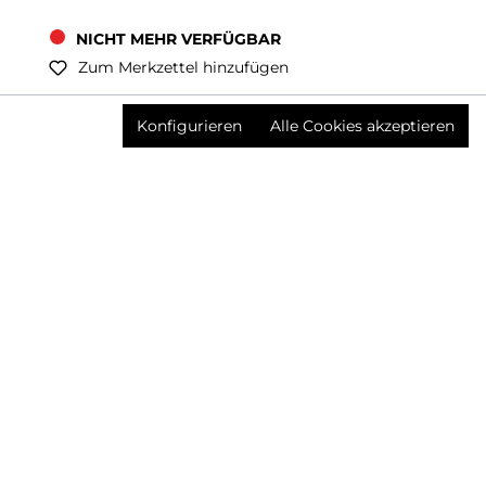
NICHT MEHR VERFÜGBAR
Zum Merkzettel hinzufügen
Preise inkl. MwSt. zzgl. Versandkosten
Konfigurieren
Alle Cookies akzeptieren
Produktnummer:
3617328001