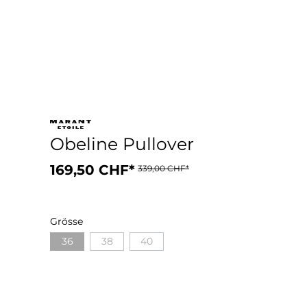
Obeline Pullover
169,50 CHF*
339,00 CHF*
Grösse
36
38
40