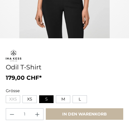
Odil T-Shirt
179,00 CHF*
Grösse
XXS
XS
S
M
L
IN DEN WARENKORB