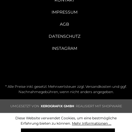
KONTAKT
IMPRESSUM
AGB
DATENSCHUTZ
INSTAGRAM
* Alle Preise inkl. gesetzl. Mehrwertsteuer zzgl.
Versandkosten
und ggf.
Nachnahmegebühren, wenn nicht anders angegeben.
UMGESETZT VON
XEROGRAFIX GMBH
REALISIERT MIT SHOPWARE
Diese Website verwendet Cookies, um eine bestmögliche
Erfahrung bieten zu können.
Mehr Informationen ...