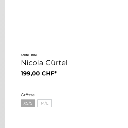
Nicola Gürtel
199,00 CHF*
Grösse
XS/S
M/L