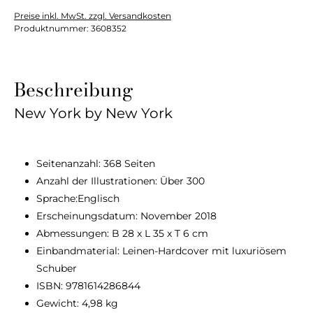
Preise inkl. MwSt. zzgl. Versandkosten
Produktnummer:
3608352
Beschreibung
New York by New York
Seitenanzahl:
368 Seiten
Anzahl der Illustrationen:
Über 300
Sprache:
Englisch
Erscheinungsdatum:
November 2018
Abmessungen:
B 28 x L 35 x T 6 cm
Einbandmaterial:
Leinen-Hardcover mit luxuriösem
Schuber
ISBN:
9781614286844
Gewicht:
4,98 kg