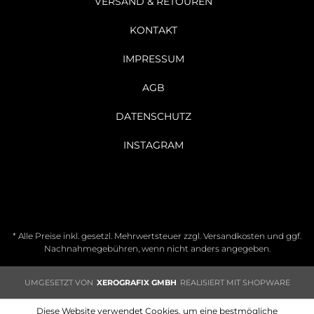
VERSAND & RETOUREN
KONTAKT
IMPRESSUM
AGB
DATENSCHUTZ
INSTAGRAM
* Alle Preise inkl. gesetzl. Mehrwertsteuer zzgl.
Versandkosten
und ggf.
Nachnahmegebühren, wenn nicht anders angegeben.
UMGESETZT VON
XEROGRAFIX GMBH
REALISIERT MIT SHOPWARE
Diese Website verwendet Cookies, um eine bestmögliche