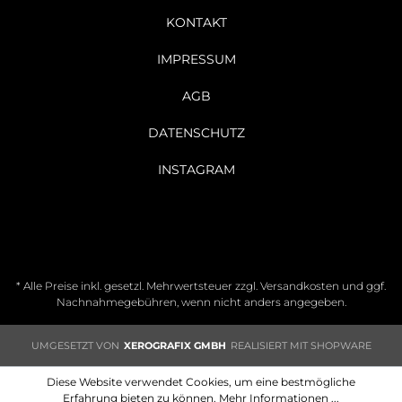
KONTAKT
IMPRESSUM
AGB
DATENSCHUTZ
INSTAGRAM
* Alle Preise inkl. gesetzl. Mehrwertsteuer zzgl.
Versandkosten
und ggf.
Nachnahmegebühren, wenn nicht anders angegeben.
UMGESETZT VON
XEROGRAFIX GMBH
REALISIERT MIT SHOPWARE
Diese Website verwendet Cookies, um eine bestmögliche
Erfahrung bieten zu können.
Mehr Informationen ...