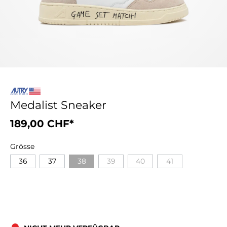
Medalist Sneaker
189,00 CHF*
Grösse
36
37
38
39
40
41