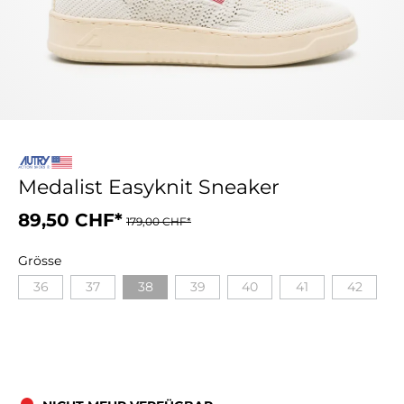
Medalist Easyknit Sneaker
89,50 CHF*
179,00 CHF*
Grösse
36
37
38
39
40
41
42