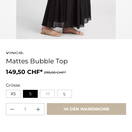
Mattes Bubble Top
149,50 CHF*
299,00 CHF*
Grösse
XS
S
M
L
IN DEN WARENKORB