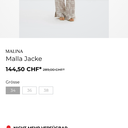
Malla Jacke
144,50 CHF*
289,00 CHF*
Grösse
34
36
38